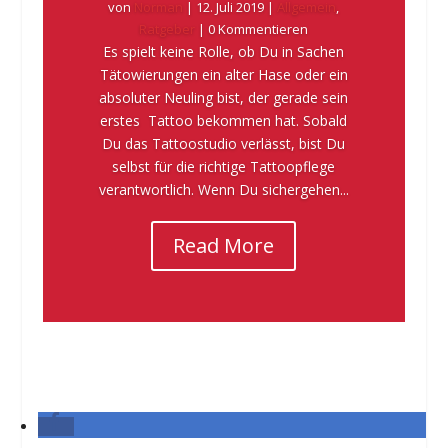
von
Norman
|
12. Juli 2019
|
Allgemein
,
Ratgeber
| 0 Kommentieren
Es spielt keine Rolle, ob Du in Sachen
Tätowierungen ein alter Hase oder ein
absoluter Neuling bist, der gerade sein
erstes Tattoo bekommen hat. Sobald
Du das Tattoostudio verlässt, bist Du
selbst für die richtige Tattoopflege
verantwortlich. Wenn Du sichergehen...
Read More