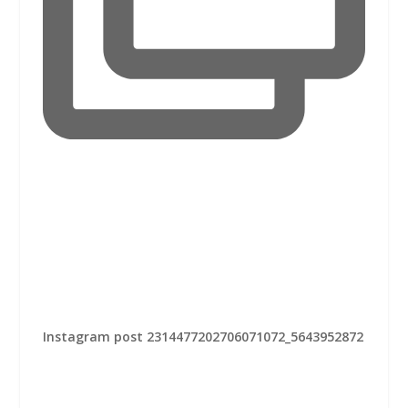
Instagram post 2314477202706071072_5643952872