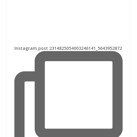
Instagram post 2314825054003246141_5643952872