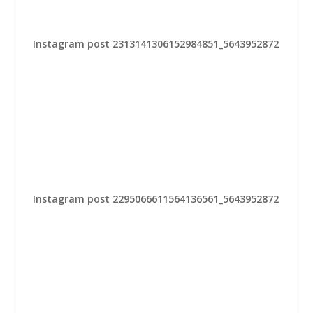
Instagram post 2313141306152984851_5643952872
Instagram post 2295066611564136561_5643952872