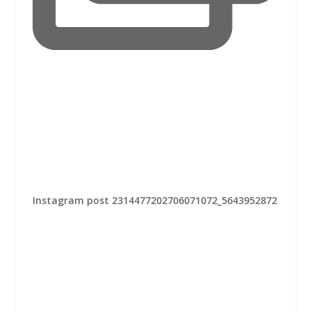
Instagram post 2314477202706071072_5643952872