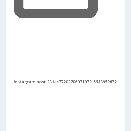
Instagram post 2314477202706071072_5643952872