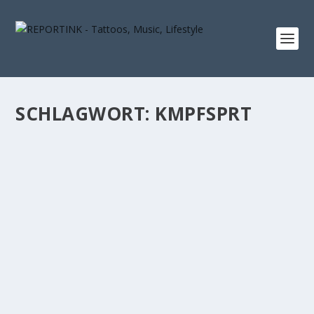
SCHLAGWORT: KMPFSPRT
KMPFSPRT KÜNDIGEN HEADLINER-TOUR AN
von
Norman
|
Aug. 28, 2018
|
Allgemein
,
Music
|
0
Gänsehautmoment – zumindest bei mir: Die Kölner
Punkrocker von KMPFSPRT kommen wieder auf...
WEITERLESEN