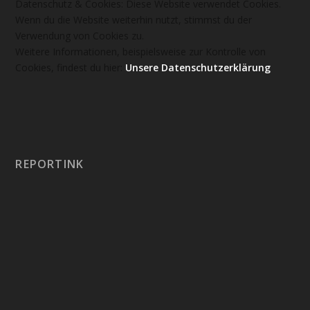
Datenschutz & Cookies: Diese Website verwendet Cookies.
Wenn du die Website weiterhin nutzt, stimmst du der
Verwendung von Cookies zu.
Weitere Informationen, beispielsweise zur Kontrolle von
Cookies, findest du hier:
Unsere Datenschutzerklärung
REPORTINK