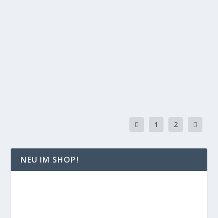
SCREAM
von
Norman
|
Okt. 16, 2013
|
Music
|
0
Liebe REPORTINK-Gemeinde, unsere Freunde
von Uncle M haben mal wieder ein paar Leckerbissen
für...
WEITERLESEN
1
2
NEU IM SHOP!