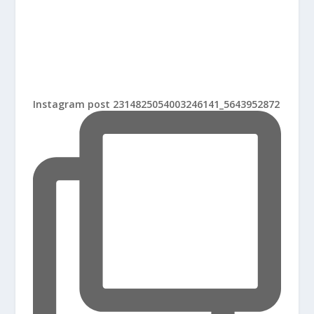
Instagram post 2314825054003246141_5643952872