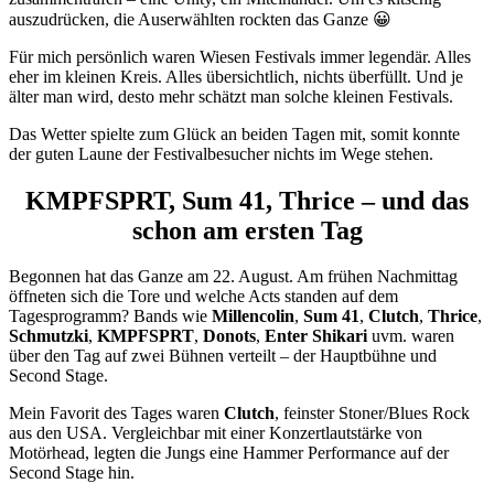
auszudrücken, die Auserwählten rockten das Ganze 😀
Für mich persönlich waren Wiesen Festivals immer legendär. Alles
eher im kleinen Kreis. Alles übersichtlich, nichts überfüllt. Und je
älter man wird, desto mehr schätzt man solche kleinen Festivals.
Das Wetter spielte zum Glück an beiden Tagen mit, somit konnte
der guten Laune der Festivalbesucher nichts im Wege stehen.
KMPFSPRT, Sum 41, Thrice – und das
schon am ersten Tag
Begonnen hat das Ganze am 22. August. Am frühen Nachmittag
öffneten sich die Tore und welche Acts standen auf dem
Tagesprogramm? Bands wie
Millencolin
,
Sum 41
,
Clutch
,
Thrice
,
Schmutzki
,
KMPFSPRT
,
Donots
,
Enter
Shikari
uvm. waren
über den Tag auf zwei Bühnen verteilt – der Hauptbühne und
Second Stage.
Mein Favorit des Tages waren
Clutch
, feinster Stoner/Blues Rock
aus den USA. Vergleichbar mit einer Konzertlautstärke von
Motörhead, legten die Jungs eine Hammer Performance auf der
Second Stage hin.