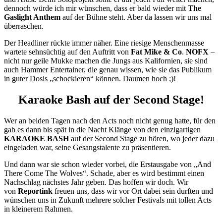
dennoch würde ich mir wünschen, dass er bald wieder mit
The
Gaslight Anthem
auf der Bühne steht. Aber da lassen wir uns mal
überraschen.
Der Headliner rückte immer näher. Eine riesige Menschenmasse
wartete sehnsüchtig auf den Auftritt von
Fat Mike & Co
.
NOFX
–
nicht nur geile Mukke machen die Jungs aus Kalifornien, sie sind
auch Hammer Entertainer, die genau wissen, wie sie das Publikum
in guter Dosis „schockieren“ können. Daumen hoch ;)!
Karaoke Bash auf der Second Stage!
Wer an beiden Tagen nach den Acts noch nicht genug hatte, für den
gab es dann bis spät in die Nacht Klänge von den einzigartigen
KARAOKE BASH
auf der Second Stage zu hören, wo jeder dazu
eingeladen war, seine Gesangstalente zu präsentieren.
Und dann war sie schon wieder vorbei, die Erstausgabe von „And
There Come The Wolves“. Schade, aber es wird bestimmt einen
Nachschlag nächstes Jahr geben. Das hoffen wir doch. Wir
von
Reportink
freuen uns, dass wir vor Ort dabei sein durften und
wünschen uns in Zukunft mehrere solcher Festivals mit tollen Acts
in kleinerem Rahmen.