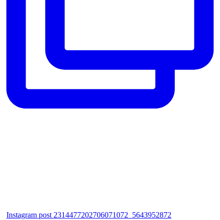
Instagram post 2314477202706071072_5643952872