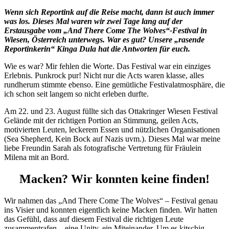
Wenn sich Reportink auf die Reise macht, dann ist auch immer
was los. Dieses Mal waren wir zwei Tage lang auf der
Erstausgabe vom „And There Come The Wolves“-Festival in
Wiesen, Österreich unterwegs. War es gut? Unsere „rasende
Reportinkerin“ Kinga Dula hat die Antworten für euch.
Wie es war? Mir fehlen die Worte. Das Festival war ein einziges
Erlebnis. Punkrock pur! Nicht nur die Acts waren klasse, alles
rundherum stimmte ebenso. Eine gemütliche Festivalatmosphäre, die
ich schon seit langem so nicht erleben durfte.
Am 22. und 23. August füllte sich das Ottakringer Wiesen Festival
Gelände mit der richtigen Portion an Stimmung, geilen Acts,
motivierten Leuten, leckerem Essen und nützlichen Organisationen
(Sea Shepherd, Kein Bock auf Nazis uvm.). Dieses Mal war meine
liebe Freundin Sarah als fotografische Vertretung für Fräulein
Milena mit an Bord.
Macken? Wir konnten keine finden!
Wir nahmen das „And There Come The Wolves“ – Festival genau
ins Visier und konnten eigentlich keine Macken finden. Wir hatten
das Gefühl, dass auf diesem Festival die richtigen Leute
zusammentrafen – eine Unity, ein Miteinander. Um es kitschig