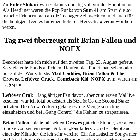
Zu
Enter Shikari
war es dann so richtig voll vor der Hauptbühne.
Als Headliner waren die Pop Punks von
Sum 41
am Start, die so
manche Erinnerungen an die Teenager Zeit weckten, und auch für
die heutigen Teenies für einen höheren Herzschlag verantwortlich
waren.
Tag zwei überzeugt mit Brian Fallon und
NOFX
Besonders hatte ich mich auf den zweiten Tag, 23. August gefreut.
So viele gute Bands auf einem Haufen, das findet man selten oder
nur auf der Wunschliste.
Mad Caddies
,
Brian Fallon & The
Crowes
,
Leftöver Crack
,
Comeback Kid
,
NOFX
uvm. waren am
Tagesplan.
Leftöver Crak
– langjähriger Fan davon, aber zum ersten Mal live
gesehen, war ich total begeistert als Stza & Co die Second Stage
betraten. Den New Yorkern gelang es, die Menge so richtig
einzuheizen und bei „Gang Control“ die Kehlen zu strapazieren.
Brian Fallon
spielte mit seinen
Crowes
gut eine Stunde, vor allem
Stücke von seinem neuen Album „Painkillers“. Und er bleibt auch
einer der Künstler, die ich sehr verehre. Ein fantastischer Songwriter
und Artist. Beim Soloprojekt sollte er auf jeden Fall weiter machen,