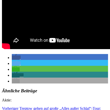
1
Ähnliche Beiträge
Aktie:
Vorheriger
Treptow gehen auf große „Alles außer Schlaf“-Tour: