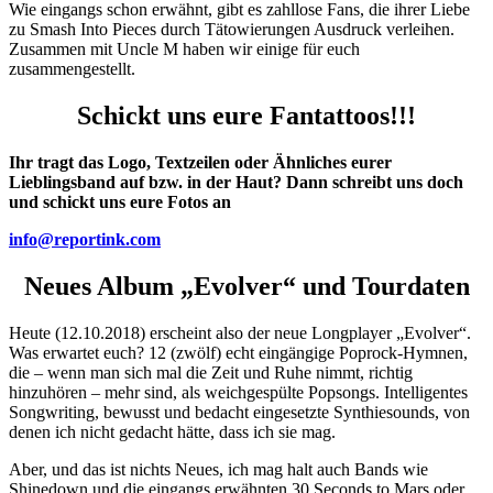
Wie eingangs schon erwähnt, gibt es zahllose Fans, die ihrer Liebe
zu Smash Into Pieces durch Tätowierungen Ausdruck verleihen.
Zusammen mit Uncle M haben wir einige für euch
zusammengestellt.
Schickt uns eure Fantattoos!!!
Ihr tragt das Logo, Textzeilen oder Ähnliches eurer
Lieblingsband auf bzw. in der Haut? Dann schreibt uns doch
und schickt uns eure Fotos an
info@reportink.com
Neues Album „Evolver“ und Tourdaten
Heute (12.10.2018) erscheint also der neue Longplayer „Evolver“.
Was erwartet euch? 12 (zwölf) echt eingängige Poprock-Hymnen,
die – wenn man sich mal die Zeit und Ruhe nimmt, richtig
hinzuhören – mehr sind, als weichgespülte Popsongs. Intelligentes
Songwriting, bewusst und bedacht eingesetzte Synthiesounds, von
denen ich nicht gedacht hätte, dass ich sie mag.
Aber, und das ist nichts Neues, ich mag halt auch Bands wie
Shinedown und die eingangs erwähnten 30 Seconds to Mars oder