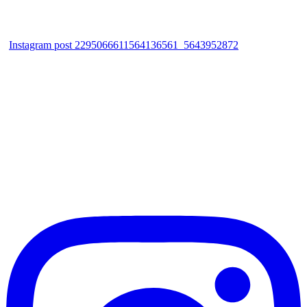
Instagram post 2295066611564136561_5643952872