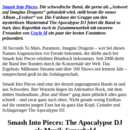
Smash Into Pieces
. Die schwedische Band, die gerne als „Antwort
auf Imagine Dragons“ gehandelt wird, stellt heute ihr neues
Album „Evolver“ vor. Die Fanbase der Gruppe um den
mysteriösen Mastermind The Apocalypse DJ feiert die Band so
hart, dass Reportink euch in Zusammenarbeit mit unseren
Freunden von
Uncle M
ein paar der besten Fantattoos
präsentiert.
30 Seconds To Mars, Paramore, Imagine Dragons – wer bei diesen
Namen Augenzucken vor Freude bekommt, der dürfte auch bei
Smash Into Pieces erhöhten Blutdruck bekommen. Seit 2008 dreht
die Band ihre Runden durch die Konzertsäle der Welt. Das
Ergebnis: Millionen Streams und über 100 Shows seit letztem Jahr –
entsprechend groß ist die Anhängerschaft.
Smash Into Pieces sind eine der derzeit angesagtesten Bands in und
aus Schweden. Ihre Wurzeln liegen im Alternative Rock, mit dem
dritten Studioalbum „Rise and Shine“ ging dann plötzlich alles ganz
schnell – und zwar ganz nach oben. Nicht gerade wenig Einfluss
auf die zumeist jungen Fans hat da ganz klar Kopf, Gründer und
Schlagzeuger The Apocalypse DJ.
Smash Into Pieces: The Apocalypse DJ