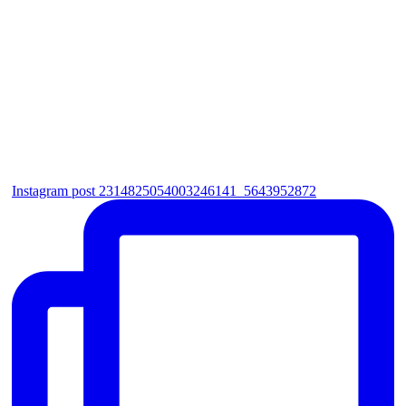
Instagram post 2314825054003246141_5643952872