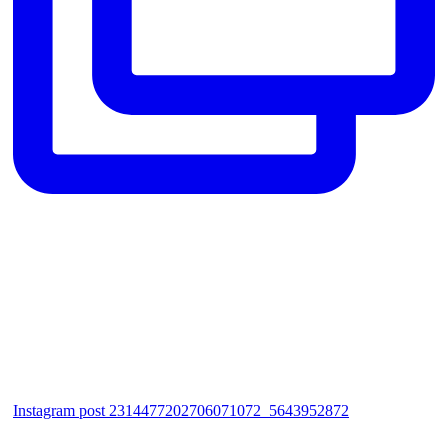
Instagram post 2314477202706071072_5643952872