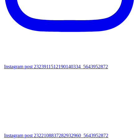
Instagram post 2323911512190140334_5643952872
Instagram post 2322108837282932960_5643952872