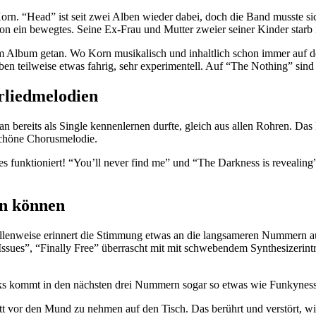
rn. “Head” ist seit zwei Alben wieder dabei, doch die Band musste sic
n ein bewegtes. Seine Ex-Frau und Mutter zweier seiner Kinder starb i
 Album getan. Wo Korn musikalisch und inhaltlich schon immer auf der
ben teilweise etwas fahrig, sehr experimentell. Auf “The Nothing” sind
rliedmelodien
bereits als Single kennenlernen durfte, gleich aus allen Rohren. Das 
rschöne Chorusmelodie.
s funktioniert! “You’ll never find me” und “The Darkness is revealing” 
rn können
llenweise erinnert die Stimmung etwas an die langsameren Nummern a
“Issues”, “Finally Free” überrascht mit mit schwebendem Synthesizerin
aks kommt in den nächsten drei Nummern sogar so etwas wie Funkynes
tt vor den Mund zu nehmen auf den Tisch. Das berührt und verstört, wi