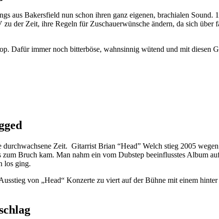
Jungs aus Bakersfield nun schon ihren ganz eigenen, brachialen Sound.
u der Zeit, ihre Regeln für Zuschauerwünsche ändern, da sich über f
Pop. Dafür immer noch bitterböse, wahnsinnig wütend und mit diesen Gi
gged
 durchwachsene Zeit. Gitarrist Brian “Head” Welch stieg 2005 wegen 
e es zum Bruch kam. Man nahm ein vom Dubstep beeinflusstes Album auf
 los ging.
stieg von „Head“ Konzerte zu viert auf der Bühne mit einem hinter Amp
schlag