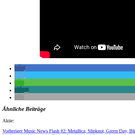
1
Ähnliche Beiträge
Aktie:
Vorheriger
Music News Flash #2: Metallica, Slipknot, Green Day, B