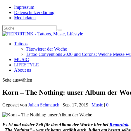
Impressum
Datenschutzerklärung
Mediadaten
Tattoos
Tätowierer der Woche
Tattoo Conventions 2020 und Corona: Welche Messe wurd
MUSIC
LIFESTYLE
About us
Seite auswählen
Korn – The Nothing: unser Album der Wo
Gepostet von
Julian Schmauch
|
Sep. 17, 2019
|
Music
|
0
Es ist mal wieder Zeit für das Album der Woche hier bei
Reportink
.
„The Nothing“ – was sie kann, erzählt euch Julian am besten selbst