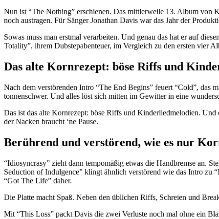
Nun ist “The Nothing” erschienen. Das mittlerweile 13. Album von Ko
noch austragen. Für Sänger Jonathan Davis war das Jahr der Produktio
Sowas muss man erstmal verarbeiten. Und genau das hat er auf diesem
Totality”, ihrem Dubstepabenteuer, im Vergleich zu den ersten vier Al
Das alte Kornrezept: böse Riffs und Kinde
Nach dem verstörenden Intro “The End Begins” feuert “Cold”, das man 
tonnenschwer. Und alles löst sich mitten im Gewitter in eine wunde
Das ist das alte Kornrezept: böse Riffs und Kinderliedmelodien. Und e
der Nacken braucht ‘ne Pause.
Berührend und verstörend, wie es nur Ko
“Idiosyncrasy” zieht dann tempomäßig etwas die Handbremse an. Ste
Seduction of Indulgence” klingt ähnlich verstörend wie das Intro zu 
“Got The Life” daher.
Die Platte macht Spaß. Neben den üblichen Riffs, Schreien und Bre
Mit “This Loss” packt Davis die zwei Verluste noch mal ohne ein Bla