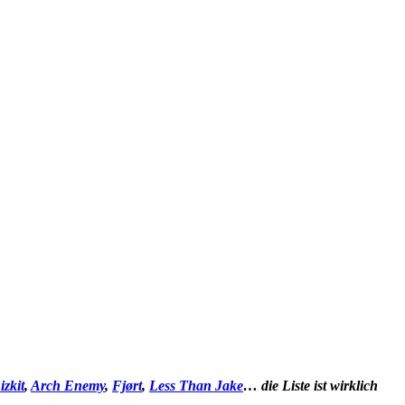
zkit
,
Arch Enemy
,
Fjørt
,
Less Than Jake
… die Liste ist wirklich