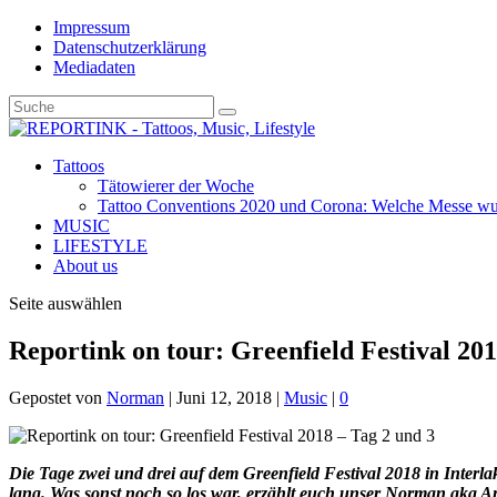
Impressum
Datenschutzerklärung
Mediadaten
Tattoos
Tätowierer der Woche
Tattoo Conventions 2020 und Corona: Welche Messe wurd
MUSIC
LIFESTYLE
About us
Seite auswählen
Reportink on tour: Greenfield Festival 201
Gepostet von
Norman
|
Juni 12, 2018
|
Music
|
0
Die Tage zwei und drei auf dem Greenfield Festival 2018 in Interl
lang. Was sonst noch so los war, erzählt euch unser Norman aka 