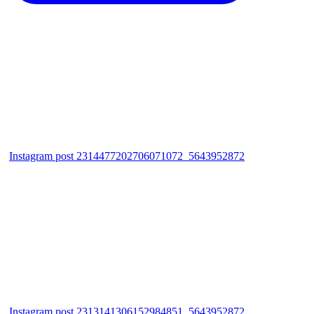
Instagram post 2314477202706071072_5643952872
Instagram post 2313141306152984851_5643952872