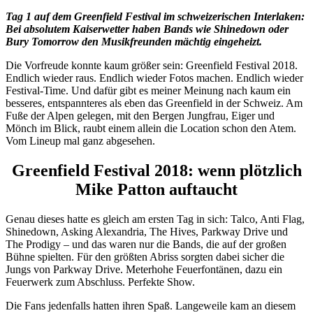
Tag 1 auf dem Greenfield Festival im schweizerischen Interlaken:
Bei absolutem Kaiserwetter haben Bands wie Shinedown oder
Bury Tomorrow den Musikfreunden mächtig eingeheizt.
Die Vorfreude konnte kaum größer sein: Greenfield Festival 2018.
Endlich wieder raus. Endlich wieder Fotos machen. Endlich wieder
Festival-Time. Und dafür gibt es meiner Meinung nach kaum ein
besseres, entspannteres als eben das Greenfield in der Schweiz. Am
Fuße der Alpen gelegen, mit den Bergen Jungfrau, Eiger und
Mönch im Blick, raubt einem allein die Location schon den Atem.
Vom Lineup mal ganz abgesehen.
Greenfield Festival 2018: wenn plötzlich
Mike Patton auftaucht
Genau dieses hatte es gleich am ersten Tag in sich: Talco, Anti Flag,
Shinedown, Asking Alexandria, The Hives, Parkway Drive und
The Prodigy – und das waren nur die Bands, die auf der großen
Bühne spielten. Für den größten Abriss sorgten dabei sicher die
Jungs von Parkway Drive. Meterhohe Feuerfontänen, dazu ein
Feuerwerk zum Abschluss. Perfekte Show.
Die Fans jedenfalls hatten ihren Spaß. Langeweile kam an diesem