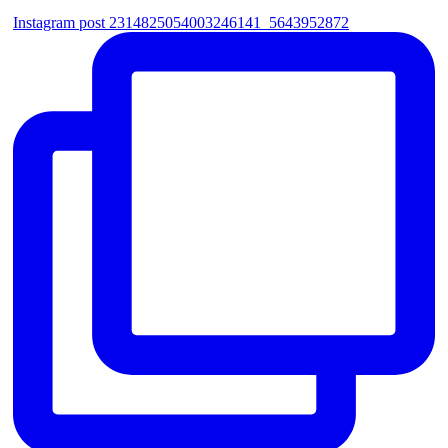
Instagram post 2314825054003246141_5643952872