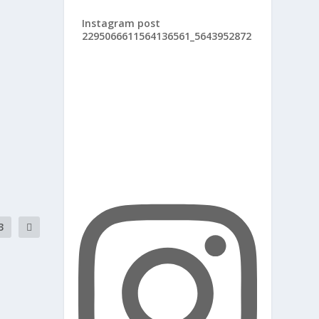
Instagram post
2295066611564136561_5643952872
3