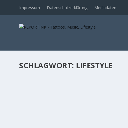
Impressum
Datenschutzerklärung
Mediadaten
SCHLAGWORT: LIFESTYLE
TRIBUTE TO THE GÖD OF ROCK‘ N‘ ROLL: 
von
Norman
|
Nov. 4, 2019
|
Lifestyle
,
Tattoos
|
0
Ist das etwa die Ausstellung des Jahres? Quasi zum krön
WEITERLESEN