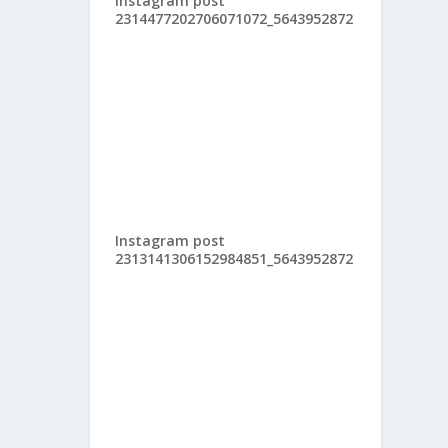
Instagram post
2314477202706071072_5643952872
Instagram post
2313141306152984851_5643952872
Dea