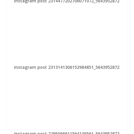
Instagram post 2314477202706071072_5643952872
Instagram post 2313141306152984851_5643952872
Instagram post 2295066611564136561_5643952872