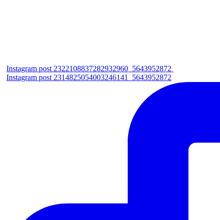
Instagram post 2322108837282932960_5643952872
Instagram post 2314825054003246141_5643952872