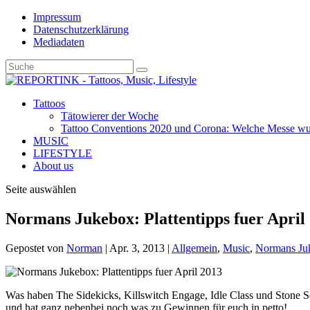
Impressum
Datenschutzerklärung
Mediadaten
Tattoos
Tätowierer der Woche
Tattoo Conventions 2020 und Corona: Welche Messe wurd
MUSIC
LIFESTYLE
About us
Seite auswählen
Normans Jukebox: Plattentipps fuer April
Gepostet von
Norman
|
Apr. 3, 2013
|
Allgemein
,
Music
,
Normans Ju
Was haben The Sidekicks, Killswitch Engage, Idle Class und Stone S
und hat ganz nebenbei noch was zu Gewinnen für euch in petto!