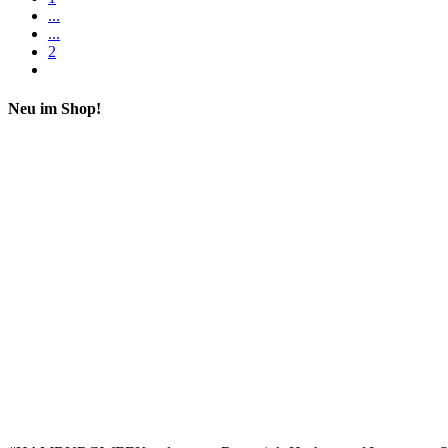
...
...
2
Neu im Shop!