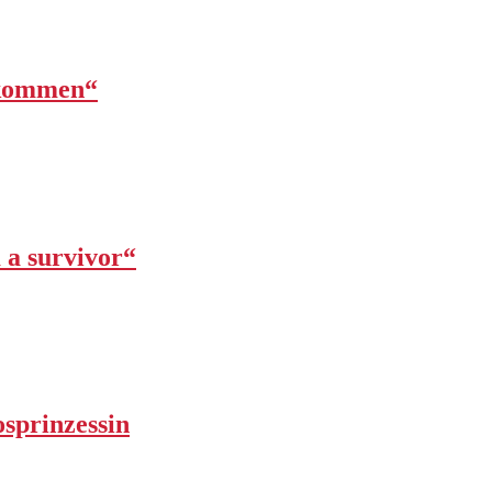
lkommen“
 a survivor“
osprinzessin