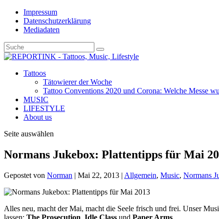
Impressum
Datenschutzerklärung
Mediadaten
Tattoos
Tätowierer der Woche
Tattoo Conventions 2020 und Corona: Welche Messe wurd
MUSIC
LIFESTYLE
About us
Seite auswählen
Normans Jukebox: Plattentipps für Mai 2
Gepostet von
Norman
|
Mai 22, 2013
|
Allgemein
,
Music
,
Normans J
Alles neu, macht der Mai, macht die Seele frisch und frei. Unser Mu
lassen:
The Prosecution
,
Idle Class
und
Paper Arms
.