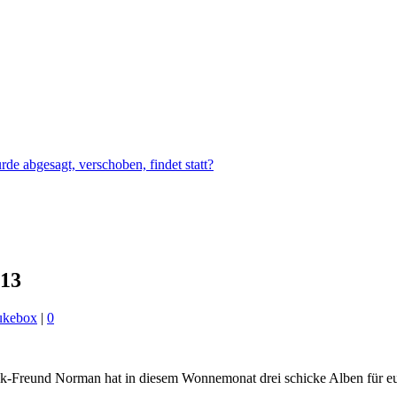
e abgesagt, verschoben, findet statt?
013
ukebox
|
0
sik-Freund Norman hat in diesem Wonnemonat drei schicke Alben für eu