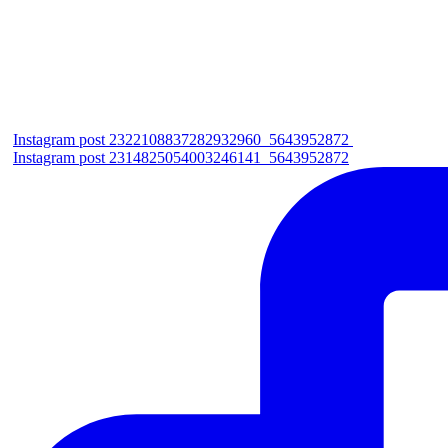
Instagram post 2322108837282932960_5643952872
Instagram post 2314825054003246141_5643952872