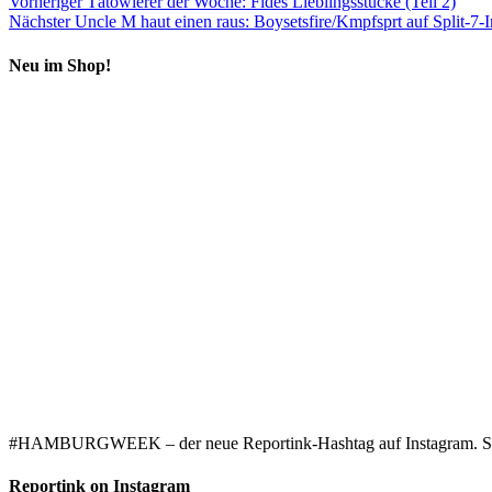
Vorheriger
Tätowierer der Woche: Fides Lieblingsstücke (Teil 2)
Nächster
Uncle M haut einen raus: Boysetsfire/Kmpfsprt auf Split-7-
Neu im Shop!
#HAMBURGWEEK – der neue Reportink-Hashtag auf Instagram. Starke
Reportink on Instagram