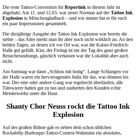
Die erste Tattoo-Convention für
Reportink
in diesem Jahr ist
abgehakt. Am 11. und 12.03. war unser Norman auf der
Tattoo Ink
Explosion
in Mönchengladbach – und wie immer hat er für euch
ein paar Impressionen gesammelt.
Die diesjährige Ausgabe der Tattoo Ink Explosion war bereits die
siebte – das Alter merkt man ihr aber noch nicht wirklich an. An den
beiden Tagen, an denen ich vor Ort war, war die Kaiser-Friedrich-
Halle gut gefüllt. Klar, der Freitag ist nie der Tag des ganz großen
Besucherandrangs, gänzlich verlassen war die Lokalität aber auch
nicht.
Am Samstag war dann „Schluss mit lustig“. Lange Schlangen vor
der Halle waren ein hervorragendes Indiz für das, was drinnen los
war. Der eine oder andere Gang war regelrecht überlaufen, alle
Tätowierer hatten gut zu tun und zauberten den Kunden echte
Meisterwerke unter die Haut.
Shanty Chor Neuss rockt die Tattoo Ink
Explosion
Auf der großen Bühne gab es neben dem schon üblichen
Rockabilly-Burlesque-Tattoo-Contest-Wahnsinn ein absolutes,