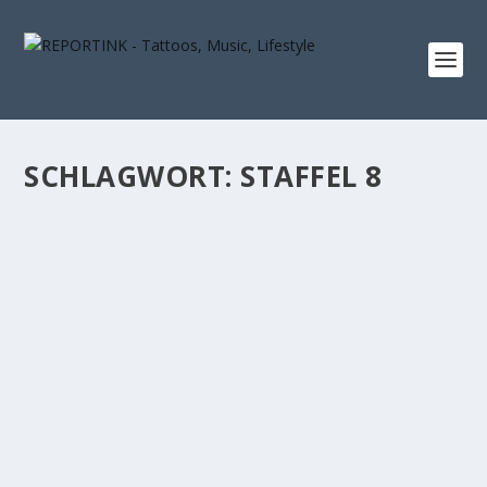
SCHLAGWORT: STAFFEL 8
GAME OF THRONES STAFFEL 8: FINALE MIT
JON SNOW UND DAENERYS TARGARYEN
von
Norman
|
Apr. 12, 2019
|
Allgemein
,
Lifestyle
|
0
Am 15.4.2019 ist es soweit: Game of Thrones startet in
Staffel 8 – und damit ins lang...
WEITERLESEN