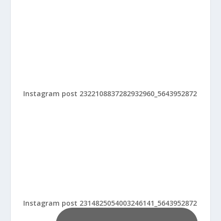
Instagram post 2322108837282932960_5643952872
Instagram post 2314825054003246141_5643952872