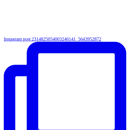
Instagram post 2314825054003246141_5643952872