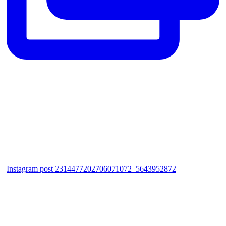
Instagram post 2314477202706071072_5643952872