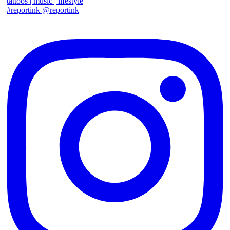
tattoos | music | lifestyle
#reportink @reportink