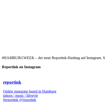
#HAMBURGWEEK – der neue Reportink-Hashtag auf Instagram. Starke
Reportink on Instagram
reportink
Online magazine based in Hamburg
tattoos | music | lifestyle
#reportink @reportink