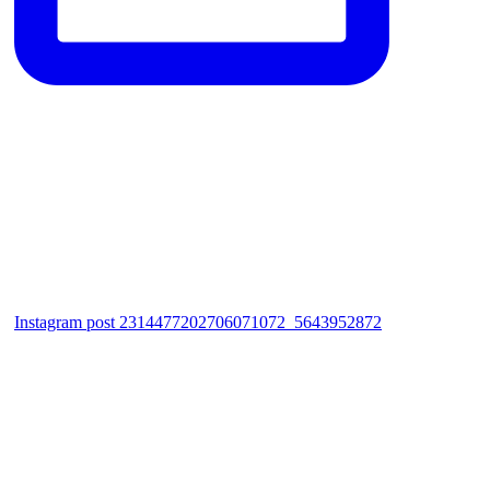
Instagram post 2314477202706071072_5643952872