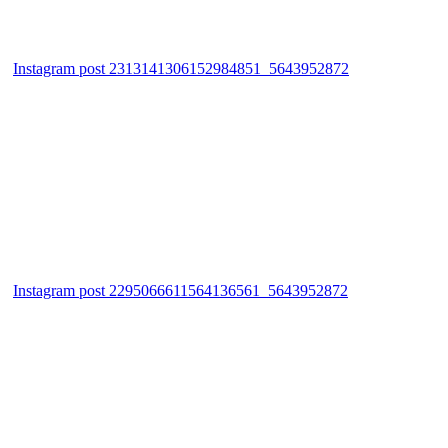
Instagram post 2313141306152984851_5643952872
Instagram post 2295066611564136561_5643952872