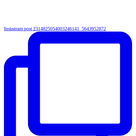
Instagram post 2314825054003246141_5643952872