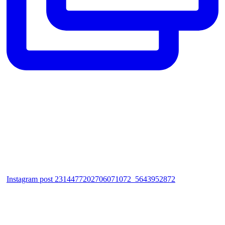
Instagram post 2314477202706071072_5643952872