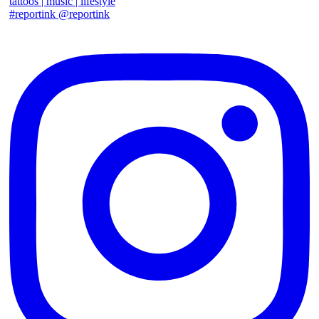
tattoos | music | lifestyle
#reportink @reportink