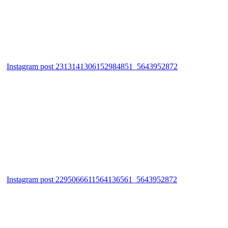
Instagram post 2313141306152984851_5643952872
Instagram post 2295066611564136561_5643952872