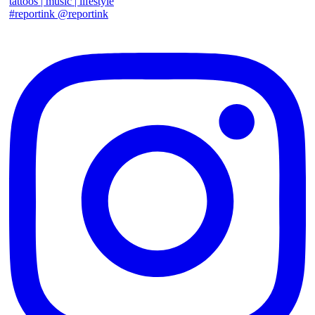
tattoos | music | lifestyle
#reportink @reportink