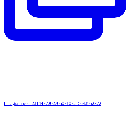
Instagram post 2314477202706071072_5643952872