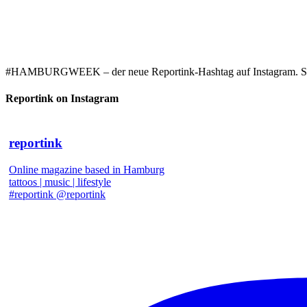
#HAMBURGWEEK – der neue Reportink-Hashtag auf Instagram. Starke
Reportink on Instagram
reportink
Online magazine based in Hamburg
tattoos | music | lifestyle
#reportink @reportink