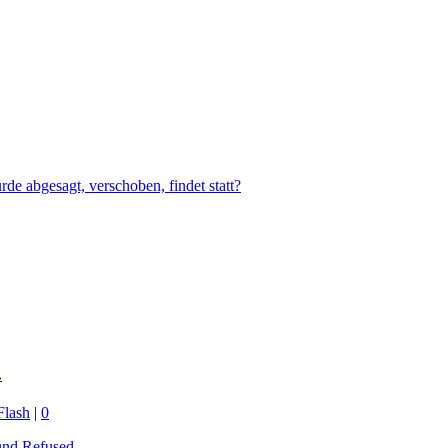
e abgesagt, verschoben, findet statt?
.
Flash
|
0