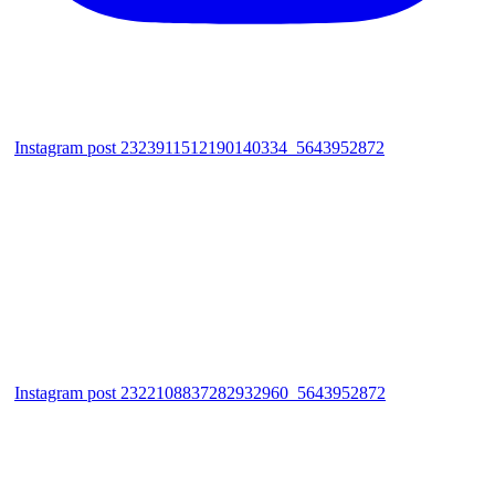
Instagram post 2323911512190140334_5643952872
Instagram post 2322108837282932960_5643952872