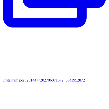
Instagram post 2314477202706071072_5643952872